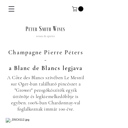
Champagne Pierre Péters
-
a Blanc de Blancs legjava
A Côte des Blancs szívében Le Mesnil
sur Oger-ban található pincészet a
"Grower" pezsgőkészítők egyik
úttörője és legkiemelkedőbbje is
egyben. 100%-ban Chardonnay-val
foglalkoznak immár 100 éve.