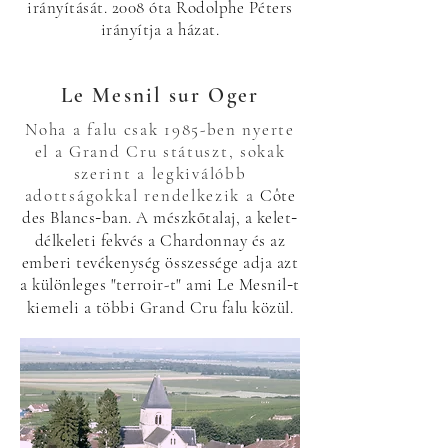
irányítását. 2008 óta Rodolphe Péters
irányítja a házat.
Le Mesnil sur Oger
Noha a falu csak 1985-ben nyerte
el a Grand Cru státuszt, sokak
szerint a legkiválóbb
adottságokkal rendelkezik a
Côte
des Blancs
ban. A mészkőtalaj, a kelet
-
-
délkeleti fekvés a Chardonnay és az
emberi tevékenység összessége adja azt
a különleges "terroir-t" ami Le Mesnil
t
-
kiemeli a többi Grand Cru falu közül.