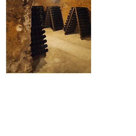
A pincészetről
A család jelenleg 19 hektáron
dolgozik a
Côte des Blancs
ban
-
kizárólag Chardonnay
val. A területek
-
nagy része Les Mesnil sur Oger, Oger,
Avize és Cramant Grand Cru falvaiban
találhatóak. Az ültetvények átlag
életkora 30 év és ezeket saját klón